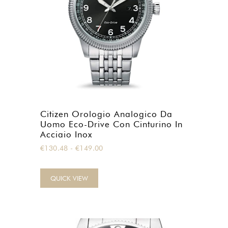
Citizen Orologio Analogico Da
Uomo Eco-Drive Con Cinturino In
Acciaio Inox
Fascia
€
130.48
-
€
149.00
di
prezzo:
QUICK VIEW
da
€130.48
a
€149.00