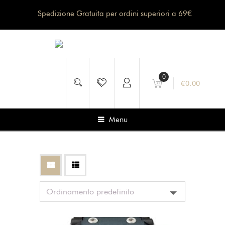
Spedizione Gratuita per ordini superiori a 69€
0
€
0.00
Menu