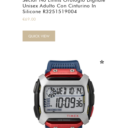
Sector No Limits Orologio Digitale
Unisex Adulto Con Cinturino In
Silicone R3251519004
€
69.00
QUICK VIEW