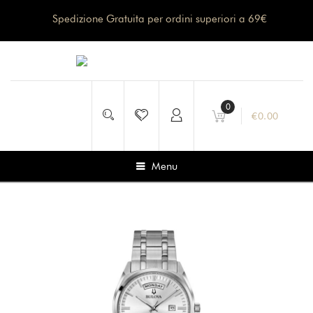
Spedizione Gratuita per ordini superiori a 69€
0
€
0.00
Menu