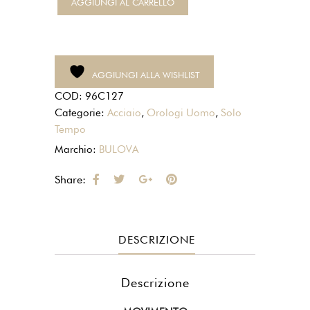
AGGIUNGI AL CARRELLO
Orologio
Uomo
Solo
Tempo
AGGIUNGI ALLA WISHLIST
in
COD:
96C127
Acciaio
Categorie:
Acciaio
,
Orologi Uomo
,
Solo
96C127
Tempo
quantità
Marchio:
BULOVA
Share:
DESCRIZIONE
Descrizione