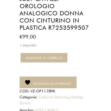
OROLOGIO
ANALOGICO DONNA
CON CINTURINO IN
PLASTICA R7253599507
€
99.00
1 disponibili
Just
AGGIUNGI AL CARRELLO
Cavalli
Orologio
Analogico
Donna
AGGIUNGI ALLA WISHLIST
con
COD:
VZ-OP11-TB9K
Cinturino
Categorie:
Cinturino Gomma
,
Orologi
in
Donna
plastica
R7253599507
Marchio:
JUST CAVALLI